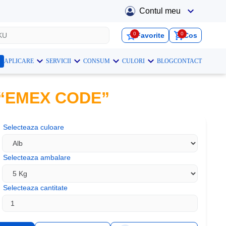
Contul meu
0
0
Favorite
Cos
APLICARE
SERVICII
CONSUM
CULORI
BLOG
CONTACT
“EMEX CODE”
Selecteaza culoare
Selecteaza ambalare
Selecteaza cantitate