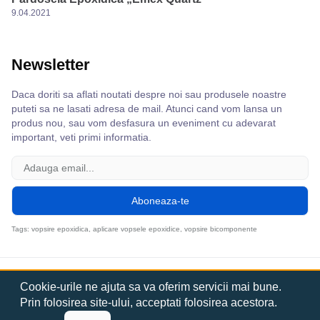
9.04.2021
Newsletter
Daca doriti sa aflati noutati despre noi sau produsele noastre
puteti sa ne lasati adresa de mail. Atunci cand vom lansa un
produs nou, sau vom desfasura un eveniment cu adevarat
important, veti primi informatia.
Tags: vopsire epoxidica, aplicare vopsele epoxidice, vopsire bicomponente
2026 Emex By Romtehnochim. Toate drepturile rezervate.
Cookie-urile ne ajuta sa va oferim servicii mai bune.
Sitemap
Termeni si conditii
Protectie date
Retur
Faq
Prin folosirea site-ului, acceptati folosirea acestora.
Contact