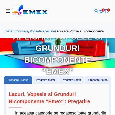
0
0
Toate Produsele
Vopsele speciale
Aplicare Vopsele Bicomponente
/
/
APLICARI VOPSELE SI
GRUNDURI
BICOMPONENTE
“EMEX”
Pregatire Produs
Pregatire Metal
Pregatire Lemn
Pregatire Beton
Lacuri, Vopsele si Grunduri
Bicomponente “Emex”: Pregatire
In aceasta categorie se regasesc toate grundurile