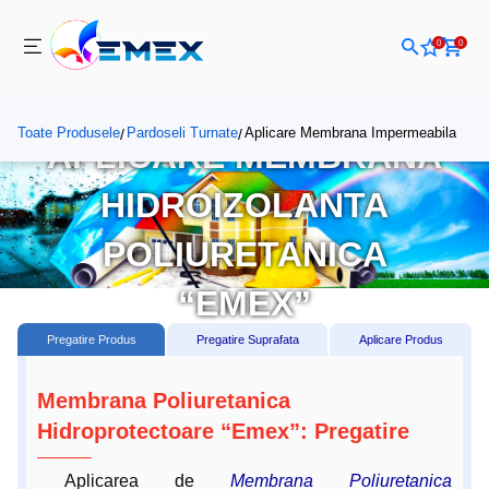
0
0
Toate Produsele
Pardoseli Turnate
Aplicare Membrana Impermeabila
/
/
APLICARE MEMBRANA
HIDROIZOLANTA
POLIURETANICA
“EMEX”
Pregatire Produs
Pregatire Suprafata
Aplicare Produs
Membrana Poliuretanica
Hidroprotectoare “Emex”: Pregatire
Aplicarea de
Membrana Poliuretanica