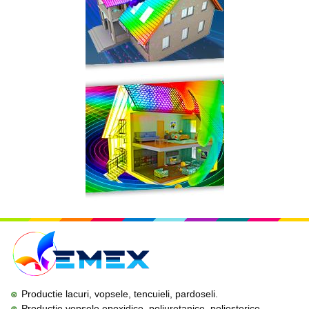
Productie lacuri, vopsele, tencuieli, pardoseli.
Productie vopsele epoxidice, poliuretanice, poliesterice,