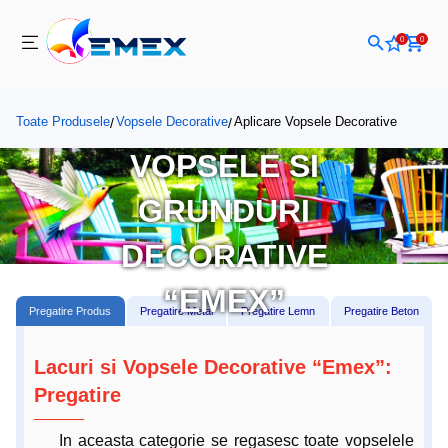
0
0
APLICARI LACURI,
Toate Produsele
Vopsele Decorative
Aplicare Vopsele Decorative
/
/
VOPSELE SI
GRUNDURI
DECORATIVE
“EMEX”
Pregatire Produs
Pregatire Metal
Pregatire Lemn
Pregatire Beton
Lacuri si Vopsele Decorative “Emex”:
Pregatire
In aceasta categorie se regasesc toate vopselele