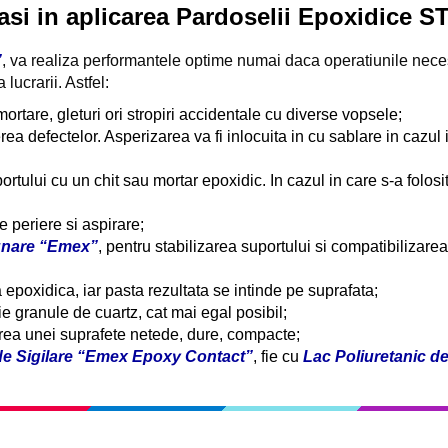
asi in aplicarea Pardoselii Epoxidice S
”
, va realiza performantele optime numai daca operatiunile necesa
lucrarii. Astfel:
mortare, gleturi ori stropiri accidentale cu diverse vopsele;
ea defectelor. Asperizarea va fi inlocuita in cu sablare in cazul
ortului cu un chit sau mortar epoxidic. In cazul in care s-a folosit
 periere si aspirare;
gnare “Emex”
, pentru stabilizarea suportului si compatibilizarea 
epoxidica, iar pasta rezultata se intinde pe suprafata;
ie granule de cuartz, cat mai egal posibil;
nerea unei suprafete netede, dure, compacte;
de Sigilare “Emex Epoxy Contact”
, fie cu
Lac Poliuretanic d