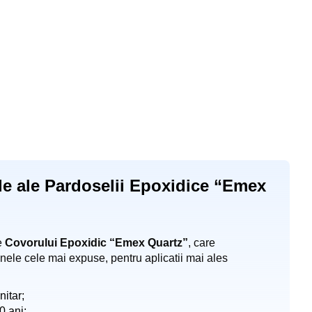
ale ale Pardoselii Epoxidice “Emex
le
Covorului Epoxidic “Emex Quartz”
, care
nele cele mai expuse, pentru aplicatii mai ales
itar;
0 ani;