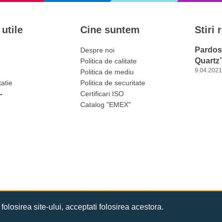
 utile
Cine suntem
Stiri 
Pardos
Despre noi
Quartz
Politica de calitate
9.04.202
Politica de mediu
tatie
Politica de securitate
-
Certificari ISO
Catalog "EMEX"
folosirea site-ului, acceptati folosirea acestora.
Sitemap
Termeni si conditii
Protectie date
Retur