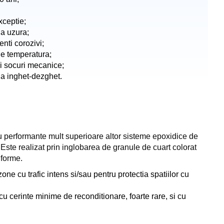
xceptie;
la uzura;
nti corozivi;
 de temperatura;
si socuri mecanice;
la inghet-dezghet.
u performante mult superioare altor sisteme epoxidice de
Este realizat prin inglobarea de granule de cuart colorat
iforme.
one cu trafic intens si/sau pentru protectia spatiilor cu
u cerinte minime de reconditionare, foarte rare, si cu