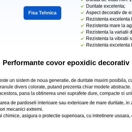
Duritate excelenta;
Aspect decorativ de e
Fisa Tehnica
Rezistenta excelenta 
Rezistenta mare la age
Rezistenta la variatii
Rezistenta la vibratii 
Rezistenta excelenta 
Performante covor epoxidic decorativ
este un sistem de noua generatie, de duritate maxim posibila, c
anule divers colorate, putand prezenta chiar modele abstracte. 
a acestora, pana la obtinerea unei suprafete dure, compacte si un
izarea de pardoseli interioare sau exterioare de mare duritate, in z
tori mecanici extremi.
chimice, asigura o protectie superioara, cu intretinere usoara, c