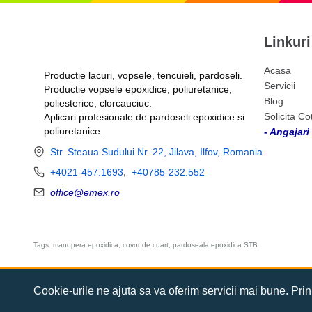
Linkuri
Acasa
Productie lacuri, vopsele, tencuieli, pardoseli.
Servicii
Productie vopsele epoxidice, poliuretanice,
Blog
poliesterice, clorcauciuc.
Solicita Co
Aplicari profesionale de pardoseli epoxidice si
poliuretanice.
- Angajari 
Str. Steaua Sudului Nr. 22, Jilava, Ilfov, Romania
,
+4021-457.1693
+40785-232.552
office@emex.ro
Tags: manopera epoxidica, covor de cuart, pardoseala epoxidica STB
Cookie-urile ne ajuta sa va oferim servicii mai bune. Prin 
2026 Emex By Romtehnochim. Toate drepturile rezervate.