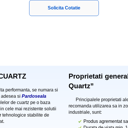
Solicita Cotatie
 CUARTZ
Proprietati gener
Quartz”
alta performanta, se numara si
t adesea si
Pardoseala
Principalele proprietati a
ulelor de cuartz pe o baza
recomanda utilizarea sa in zo
in cele mai rezistente solutii
industriale, sunt:
r tehnologice stabilite de
at.
Produs agrementat san
Durata de viata min. 1