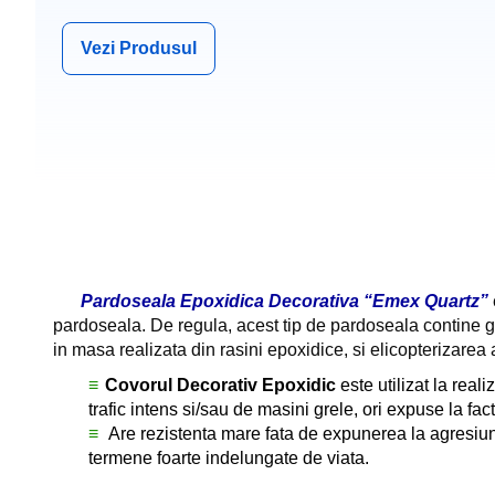
Vezi Produsul
Pardoseala Epoxidica Decorativa “Emex Quartz”
pardoseala. De regula, acest tip de pardoseala contine gr
in masa realizata din rasini epoxidice, si elicopterizare
Covorul Decorativ Epoxidic
este utilizat la real
trafic intens si/sau de masini grele, ori expuse la fac
Are rezistenta mare fata de expunerea la agresiuni 
termene foarte indelungate de viata.