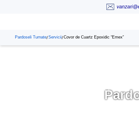
vanzari@
Pardoseli Turnate
Servicii
Covor de Cuartz Epoxidic “Emex”
/
/
Pardo