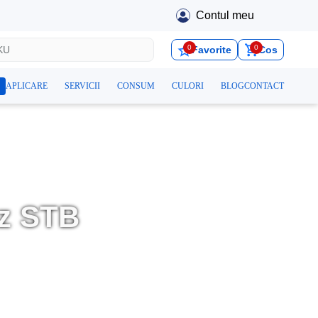
Contul meu
0
0
Favorite
Cos
APLICARE
SERVICII
CONSUM
CULORI
BLOG
CONTACT
tz STB