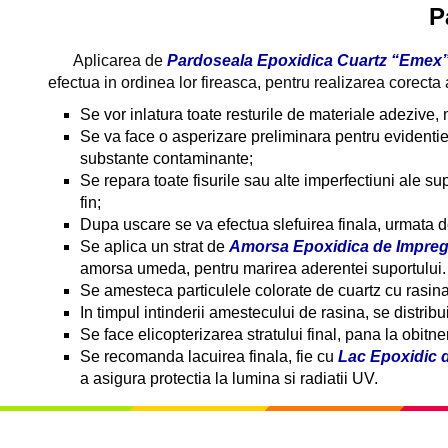
P
Aplicarea de
Pardoseala Epoxidica Cuartz “Emex
efectua in ordinea lor fireasca, pentru realizarea corecta a 
Se vor inlatura toate resturile de materiale adezive, 
Se va face o asperizare preliminara pentru evidentier
substante contaminante;
Se repara toate fisurile sau alte imperfectiuni ale sup
fin;
Dupa uscare se va efectua slefuirea finala, urmata de
Se aplica un strat de
Amorsa Epoxidica de Impre
amorsa umeda, pentru marirea aderentei suportului.
Se amesteca particulele colorate de cuartz cu rasina 
In timpul intinderii amestecului de rasina, se distribu
Se face elicopterizarea stratului final, pana la obit
Se recomanda lacuirea finala, fie cu
Lac Epoxidic 
a asigura protectia la lumina si radiatii UV.