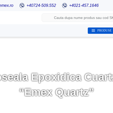
emex.ro
+40724-509.552
+4021-457.1646
PRODUSE
seala Epoxidica Cuar
“Emex Quartz”