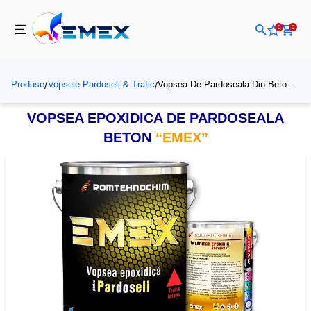
0
0
Produse
Vopsele Pardoseli & Trafic
Vopsea De Pardoseala Din Beton “Emex”
/
/
VOPSEA EPOXIDICA DE PARDOSEALA
BETON
“EMEX”