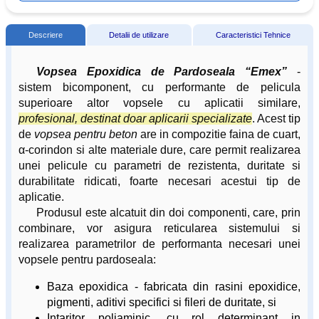
Descriere
Detalii de utilizare
Caracteristici Tehnice
Vopsea Epoxidica de Pardoseala “Emex”
-
sistem bicomponent, cu performante de pelicula
superioare altor vopsele cu aplicatii similare,
profesional, destinat doar aplicarii specializate
. Acest tip
de
vopsea pentru beton
are in compozitie faina de cuart,
α-corindon si alte materiale dure, care permit realizarea
unei pelicule cu parametri de rezistenta, duritate si
durabilitate ridicati, foarte necesari acestui tip de
aplicatie.
Produsul este alcatuit din doi componenti, care, prin
combinare, vor asigura reticularea sistemului si
realizarea parametrilor de performanta necesari unei
vopsele pentru pardoseala:
Baza epoxidica - fabricata din rasini epoxidice,
pigmenti, aditivi specifici si fileri de duritate, si
Intaritor poliaminic, cu rol determinant in