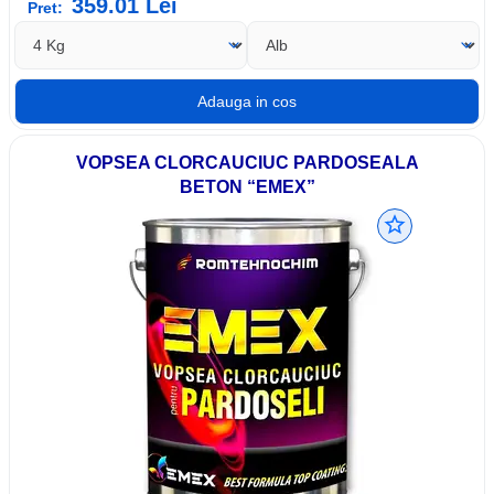
359.01
Lei
Pret:
VOPSEA CLORCAUCIUC PARDOSEALA
BETON “EMEX”