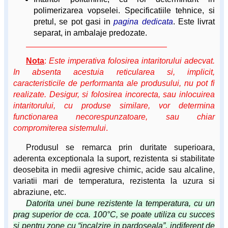
polimerizarea vopselei. Specificatiile tehnice, si
pretul, se pot gasi in
pagina dedicata
. Este livrat
separat, in ambalaje predozate.
Nota
:
Este imperativa folosirea intaritorului adecvat.
In absenta acestuia reticularea si, implicit,
caracteristicile de performanta ale produsului, nu pot fi
realizate. Desigur, si folosirea incorecta, sau inlocuirea
intaritorului, cu produse similare, vor determina
functionarea necorespunzatoare, sau chiar
compromiterea sistemului
.
Produsul se remarca prin duritate superioara,
aderenta exceptionala la suport, rezistenta si stabilitate
deosebita in medii agresive chimic, acide sau alcaline,
variatii mari de temperatura, rezistenta la uzura si
abraziune, etc.
Datorita unei bune rezistente la temperatura, cu un
prag superior de cca. 100°C, se poate utiliza cu succes
si pentru zone cu “incalzire in pardoseala”, indiferent de