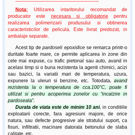
Nota:
Utilizarea intaritorului recomandat de
producator este
necesara si obligatorie
pentru
realizarea polimerizarii produsului si obtinerea
caracteristicilor de pelicula. Este livrat predozat, in
ambalaje separate.
Acest tip de
pardoseli epoxidice
se remarca printr-o
duritate foarte mare, ce permite aplicarea in zone din
cele mai expuse, cu trafic pietonal sau auto, avand in
acelasi timp si o buna rezistenta la agenti chimici, acizi
sau bazici, la variatii mari de temperatura, uzura,
expunere la uleiuri si benzine, etc. Totodata,
avand
rezistenta la o temperatura de cca.100°C, poate fi
utilizat si pentru acoperirea zonelor cu “incalzire in
pardoseala”
.
Durata de viata este de minim 10 ani
, in conditiile
exploatarii corecte, fara agresiuni majore, de orice
natura, sau defecte progresive ale stratului suport, ca
fisuri, infiltratii, macinare datorata betonului de slaba
calitate, etc.