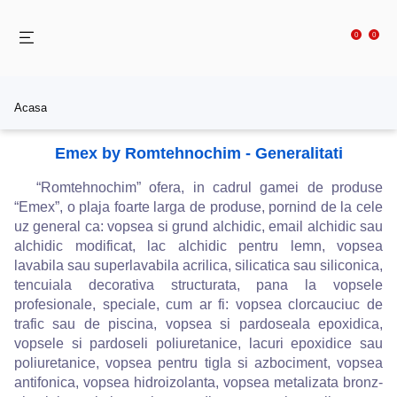
0
0
Acasa
Emex by Romtehnochim - Generalitati
“Romtehnochim” ofera, in cadrul gamei de produse
“Emex”, o plaja foarte larga de produse, pornind de la cele
uz general ca: vopsea si grund alchidic, email alchidic sau
alchidic modificat, lac alchidic pentru lemn, vopsea
lavabila sau superlavabila acrilica, silicatica sau siliconica,
tencuiala decorativa structurata, pana la vopsele
profesionale, speciale, cum ar fi: vopsea clorcauciuc de
trafic sau de piscina, vopsea si pardoseala epoxidica,
vopsele si pardoseli poliuretanice, lacuri epoxidice sau
poliuretanice, vopsea pentru tigla si azbociment, vopsea
antifonica, vopsea hidroizolanta, vopsea metalizata bronz-