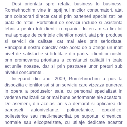
Desi orientata spre relatia business to business,
Romtehnochim vine in sprijinul micilor consumatori, atat
prin colaborari directe cat si prin parteneri specializati pe
piata de retail. Portofoliul de servicii include si asistenta
tehnica pentru toti clientii companiei. Incercam sa fim tot
mai aproape de cerintele clientilor nostri, atat prin produse
si servicii de calitate, cat mai ales prin seriozitate.
Principalul nostru obiectiv este acela de a atinge un inalt
nivel de satisfactie si fidelitate din partea clientilor nostri,
prin promovarea prioritara a constantei calitatii in toate
actiunile noastre, dar si prin pastrarea unor preturi sub
nivelul concurentei.
Incepand din anul 2009, Romtehnochim a pus la
dispozitia clientilor sai si un serviciu care vizeaza punerea
in opera a produselor sale, cu personal specializat in
vederea realizarii celor mai bune performante ale acestora.
De asemeni, din acelasi an s-a demarat si aplicarea de
pardoseli autonivelante, poliuretanice, epoxidice,
poliesterice sau metil-metacrilat, pe suporturi cimentice,
normale sau elicopterizate, cu utilaje dedicate acestor